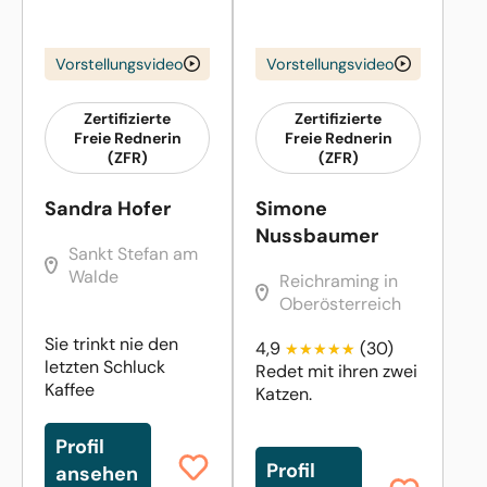
Vorstellungsvideo
Vorstellungsvideo
Zertifizierte
Zertifizierte
Freie Rednerin
Freie Rednerin
(ZFR)
(ZFR)
Sandra Hofer
Simone
Nussbaumer
Sankt Stefan am
Walde
Reichraming in
Oberösterreich
Sie trinkt nie den
4,9
(30)
letzten Schluck
Redet mit ihren zwei
Kaffee
Katzen.
Profil
Profil
ansehen