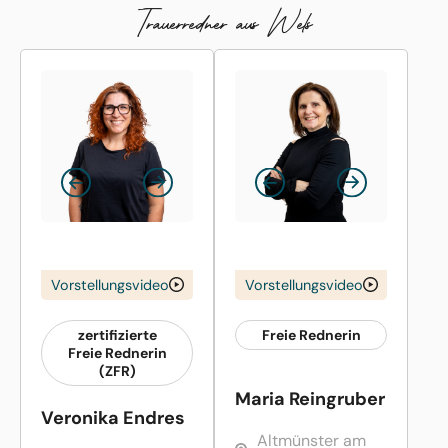
Trauerredner aus Wels
Vorstellungsvideo
Vorstellungsvideo
zertifizierte
Freie Rednerin
Freie Rednerin
(ZFR)
Maria Reingruber
Veronika Endres
Altmünster am