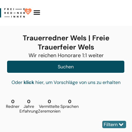
0
Finde Deinen Redner
Trauerredner Wels | Freie
Trauerfeier Wels
Wir reichen Honorare 1:1 weiter
Suchen
Oder
klick
hier, um Vorschläge von uns zu erhalten
0
0
0
0
Redner
Jahre
Vermittelte
Sprachen
Erfahrung
Zeremonien
Filtern