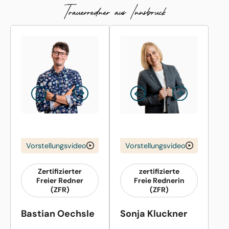
Trauerredner aus Innsbruck
Vorstellungsvideo
Vorstellungsvideo
Zertifizierter
zertifizierte
Freier Redner
Freie Rednerin
(ZFR)
(ZFR)
Bastian Oechsle
Sonja Kluckner