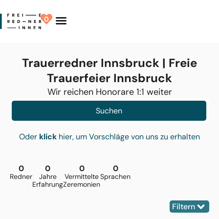
0
Finde Deinen Redner
Trauerredner Innsbruck | Freie
Trauerfeier Innsbruck
Wir reichen Honorare 1:1 weiter
Suchen
Oder
klick
hier, um Vorschläge von uns zu erhalten
0
0
0
0
Redner
Jahre
Vermittelte
Sprachen
Erfahrung
Zeremonien
Filtern