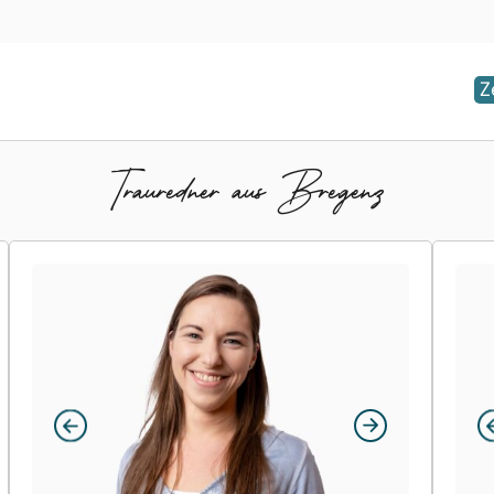
Z
Trauredner aus Bregenz