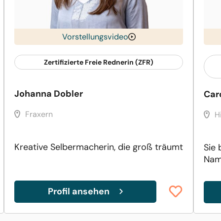
Vorstellungsvideo
Zertifizierte Freie Rednerin (ZFR)
Johanna Dobler
Car
Fraxern
H
Kreative Selbermacherin, die groß träumt
Sie 
Nam
Profil ansehen