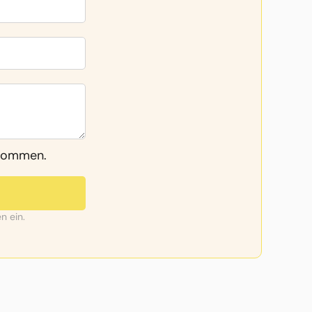
enommen.
n ein.