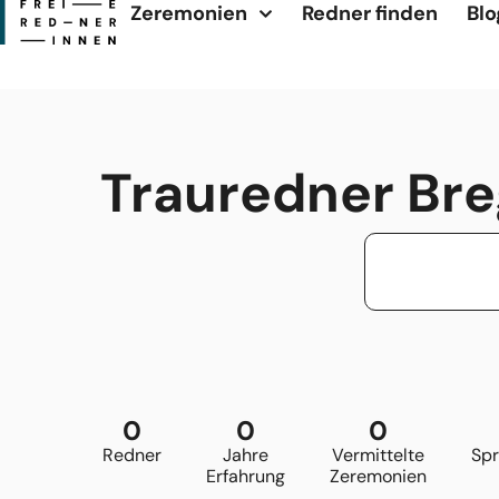
Zeremonien
Redner finden
Blo
Trauredner Breg
0
0
0
Redner
Jahre
Vermittelte
Sp
Erfahrung
Zeremonien