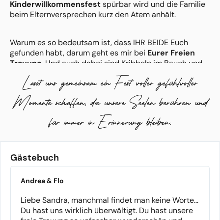
Kinderwillkommensfest
spürbar wird und die Familie
beim Elternversprechen kurz den Atem anhält.
Warum es so bedeutsam ist, dass IHR BEIDE Euch
gefunden habt, darum geht es mir bei
Eurer Freien
Trauung
. Und auch dabei sind Kribbeln im Bauch und
Gänsehaut vorprogrammiert.
Lasst uns gemeinsam ein Fest voller gefühlvoller
Momente schaffen, die unsere Seelen berühren und
Wenn es Zeit ist von einer geliebten Person
Abschied
zu nehmen
, dann bin ich an Eurer Seite. Ich leihe Euch
für immer in Erinnerung bleiben.
meine Stimme um Erinnerungen zu teilen und dankbar
zurückzuschauen.
Gästebuch
Ich erzähle Eure Geschichten immer mit ganz viel
Gefühl und einer Prise Humor. Rituale, die Eure Liebe
zueinander zum Ausdruck bringen, können die
Andrea & Flo
Atmosphäre wunderbar prägen.
Liebe Sandra, manchmal findet man keine Worte…
Du hast uns wirklich überwältigt. Du hast unsere
Wie heißt es so schön?