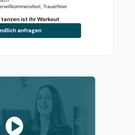
isch
erwillkommensfest, Trauerfeier
 tanzen ist ihr Workout
ndlich anfragen