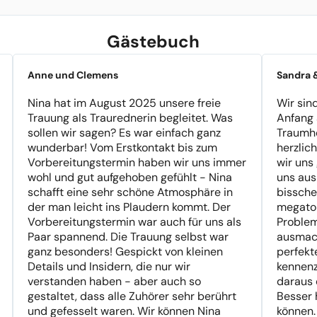
Gästebuch
Anne und Clemens
Sandra 
Nina hat im August 2025 unsere freie
Wir sin
Trauung als Traurednerin begleitet. Was
Anfang 
sollen wir sagen? Es war einfach ganz
Traumho
wunderbar! Vom Erstkontakt bis zum
herzlic
Vorbereitungstermin haben wir uns immer
wir uns 
wohl und gut aufgehoben gefühlt - Nina
uns aus
schafft eine sehr schöne Atmosphäre in
bissche
der man leicht ins Plaudern kommt. Der
megatol
Vorbereitungstermin war auch für uns als
Problem
Paar spannend. Die Trauung selbst war
ausmach
ganz besonders! Gespickt von kleinen
perfekt
Details und Insidern, die nur wir
kennenz
verstanden haben - aber auch so
daraus 
gestaltet, dass alle Zuhörer sehr berührt
Besser 
und gefesselt waren. Wir können Nina
können.